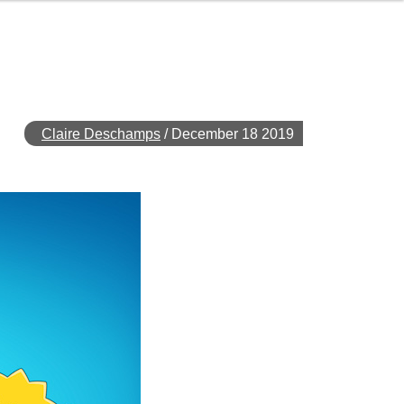
Claire Deschamps
/
December 18 2019