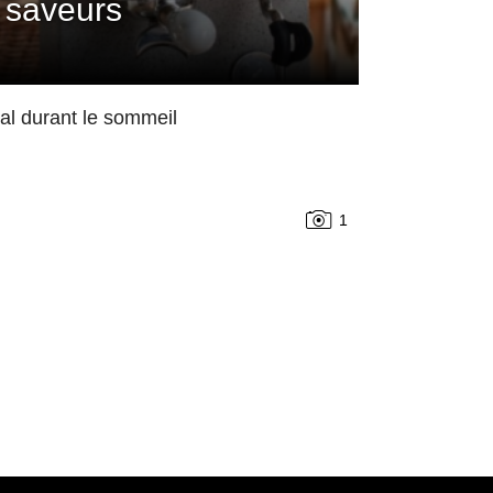
 saveurs
mal durant le sommeil
1