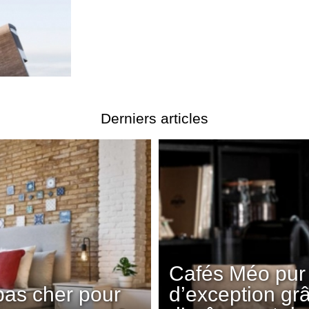
Derniers articles
Cafés Méo pur 
pas cher pour
d’exception gr