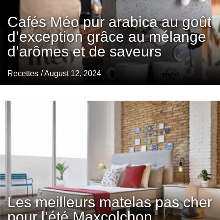
Cafés Méo pur arabica au goût
d’exception grâce au mélange
d’arômes et de saveurs
Recettes
/ August 12, 2024
Les meilleurs matelas pas cher
pour l’été Maxcolchon