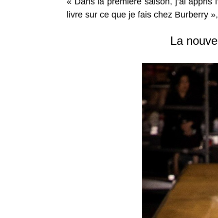
« Dans la première saison, j’ai appris l
livre sur ce que je fais chez Burberry », 
La nouvel