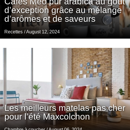
Cafés Méo pur arabica au goût
d’exception grâce au mélange
d’arômes et de saveurs
Recettes
/ August 12, 2024
Les meilleurs matelas pas cher
pour l’été Maxcolchon
Chambre à coucher
/ August 06, 2024