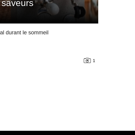
 saveurs
mal durant le sommeil
1