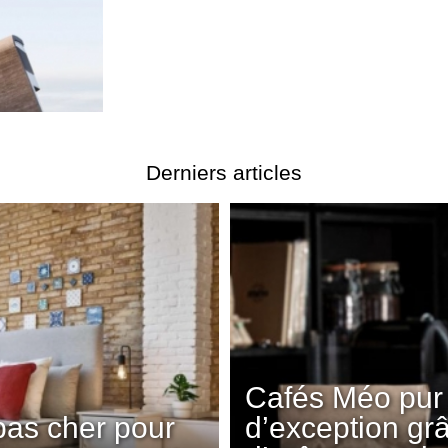
Derniers articles
Cafés Méo pur 
pas cher pour
d’exception gr