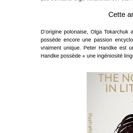
Cette a
D’origine polonaise, Olga Tokarchuk a
possède encore une passion encyclop
vraiment unique. Peter Handke est un é
Handke possède « une ingéniosité lingui