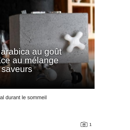
arabica au goût
âce au mélange
 saveurs
mal durant le sommeil
1