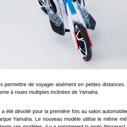
s permettre de voyager aisément en petites distances. 
nisme à roues multiples inclinées de Yamaha.
 a été dévoilé pour la première fois au salon automobil
 marque Yamaha. Le nouveau modèle utilise le même mé
rmi ces modèles, il y a notamment la moto Tesseract à 