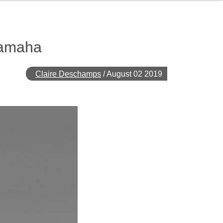
 Yamaha
Claire Deschamps
/
August 02 2019