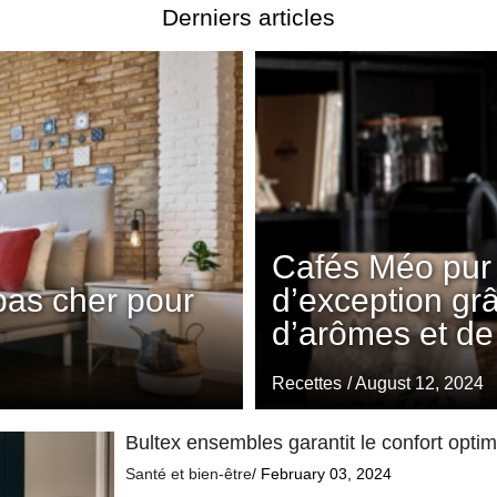
Derniers articles
Cafés Méo pur 
pas cher pour
d’exception gr
d’arômes et de
Recettes
/ August 12, 2024
Bultex ensembles garantit le confort opti
Santé et bien-être
/ February 03, 2024