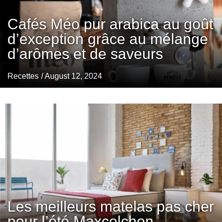
Cafés Méo pur arabica au goût
d’exception grâce au mélange
d’arômes et de saveurs
Recettes
/ August 12, 2024
Les meilleurs matelas pas cher
pour l’été Maxcolchon