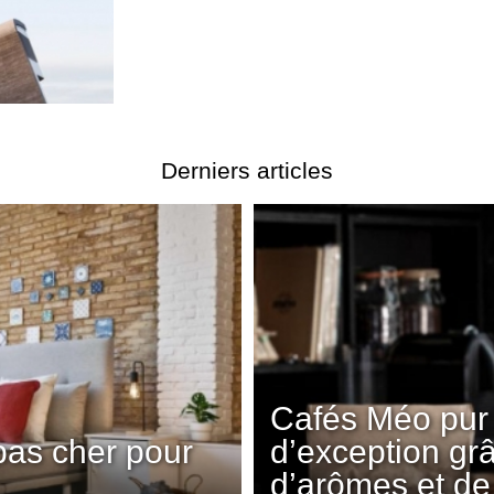
Derniers articles
Cafés Méo pur 
pas cher pour
d’exception gr
d’arômes et de