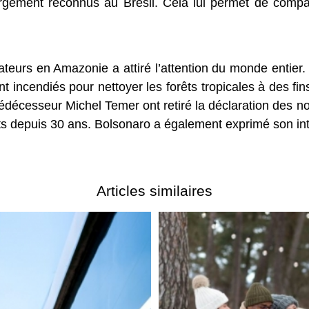
argement reconnus au Brésil. Cela lui permet de compar
teurs en Amazonie a attiré l’attention du monde entier. 
nt incendiés pour nettoyer les forêts tropicales à des fi
édécesseur Michel Temer ont retiré la déclaration des nou
s depuis 30 ans. Bolsonaro a également exprimé son int
Articles similaires