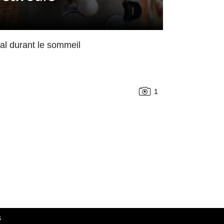
mal durant le sommeil
1
s