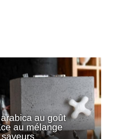
arabica au goût
âce au mélange
 saveurs