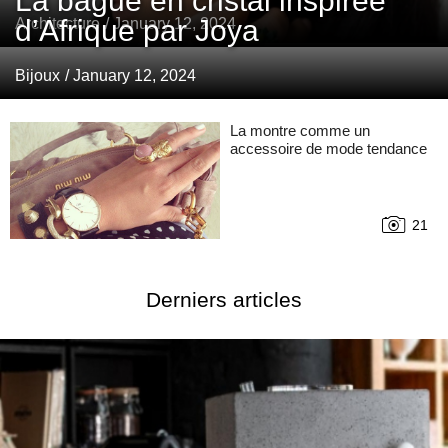
La bague en cristal inspirée
d’Afrique par Joya
Architecture
/ January 12, 2024
Bijoux
/ January 12, 2024
La montre comme un
accessoire de mode tendance
21
Derniers articles