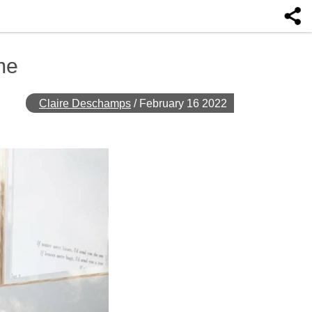
me
Claire Deschamps
/
February 16 2022