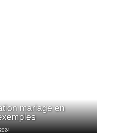
tation mariage en
exemples
 2024