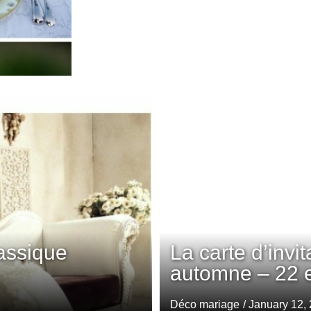
assique
La carte d’invi
automne – 22 
Déco mariage
/ January 12,