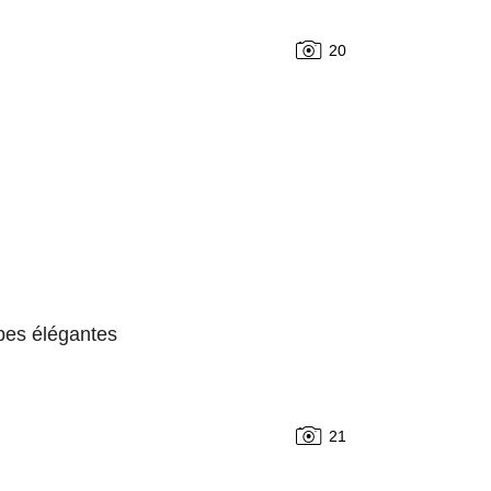
20
obes élégantes
21