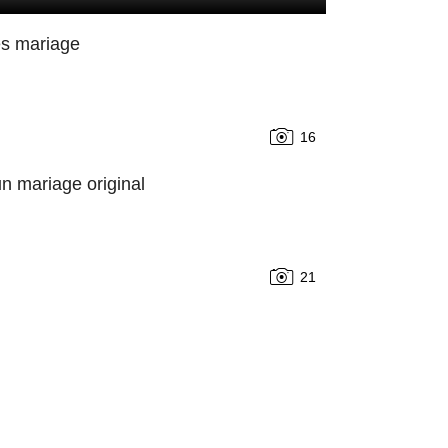
és mariage
16
n mariage original
21