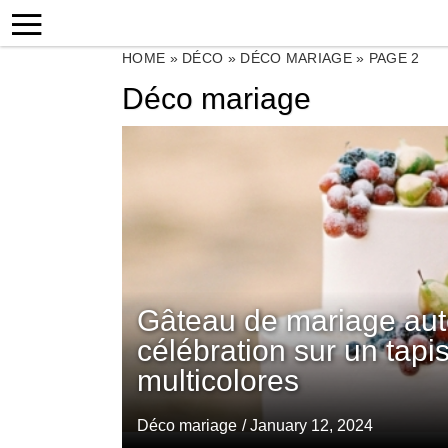
HOME
»
DÉCO
»
DÉCO MARIAGE
»
PAGE 2
Déco mariage
Gâteau de mariage au
célébration sur un tapis
multicolores
Déco mariage
/ January 12, 2024