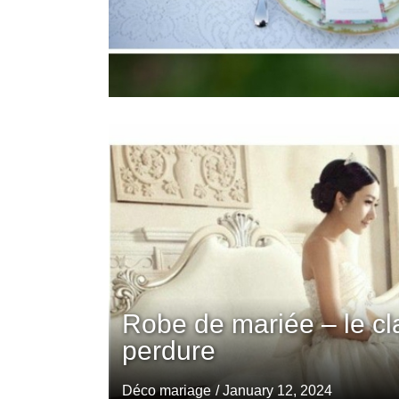
Robe de mariée – le cl
perdure
Déco mariage
/ January 12, 2024