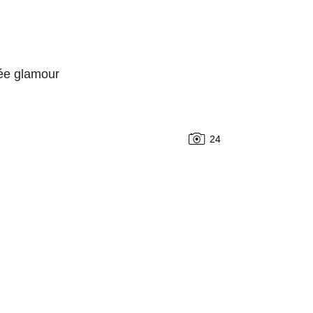
iée glamour
24