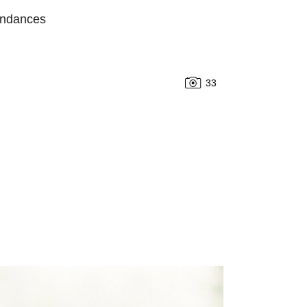
endances
33