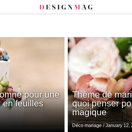
tomne pour une
Thème de mari
 en feuilles
quoi penser po
magique
Déco mariage
/ January 12,