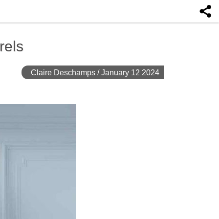
rels
Claire Deschamps
/
January 12 2024