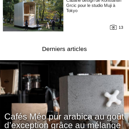
Cabane design de Konstantin
Grcic pour le studio Muji à
Tokyo
13
Derniers articles
Cafés Méo pur arabica au goût
d’exception grâce au mélange