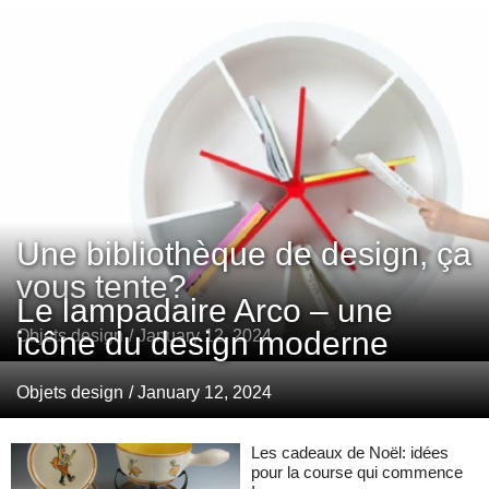
Une bibliothèque de design, ça
vous tente?
Le lampadaire Arco – une
icône du design moderne
Objets design
/ January 12, 2024
Objets design
/ January 12, 2024
Les cadeaux de Noël: idées
pour la course qui commence