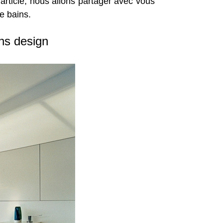
 article, nous allons partager avec vous
e bains.
ns design