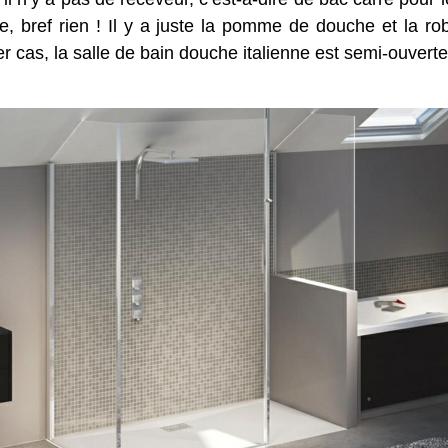
 bref rien ! Il y a juste la pomme de douche et la rob
er cas, la salle de bain douche italienne est semi-ouvert