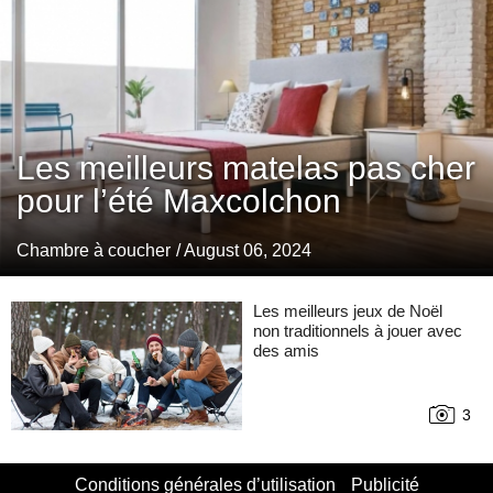
Les meilleurs matelas pas cher
pour l’été Maxcolchon
Chambre à coucher
/ August 06, 2024
Les meilleurs jeux de Noël
non traditionnels à jouer avec
des amis
3
Conditions générales d’utilisation
Publicité