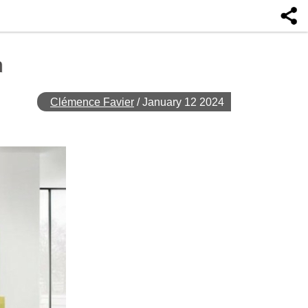
n
Clémence Favier
/
January 12 2024