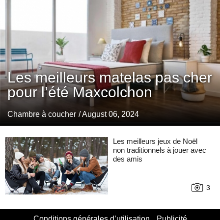
Les meilleurs matelas pas cher
pour l’été Maxcolchon
Chambre à coucher
/ August 06, 2024
Les meilleurs jeux de Noël
non traditionnels à jouer avec
des amis
3
Conditions générales d’utilisation
Publicité