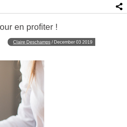
ur en profiter !
Claire Deschamps
/
December 03 2019