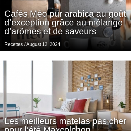
Cafés Méo pur arabica au goût
d’exception grâce au mélange
d’arômes et de saveurs
Recettes
/ August 12, 2024
Les meilleurs matelas pas cher
pour l’été Maxcolchon