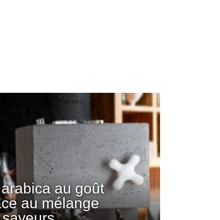
arabica au goût
âce au mélange
 saveurs