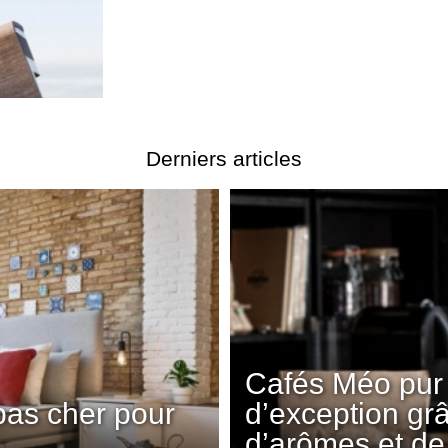
Derniers articles
Cafés Méo pur 
pas cher pour
d’exception gr
d’arômes et de