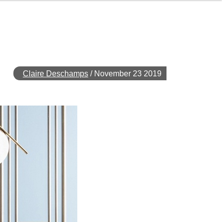
Claire Deschamps
/
November 23 2019