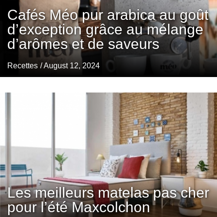
Cafés Méo pur arabica au goût
d’exception grâce au mélange
d’arômes et de saveurs
Recettes
/ August 12, 2024
Les meilleurs matelas pas cher
pour l’été Maxcolchon