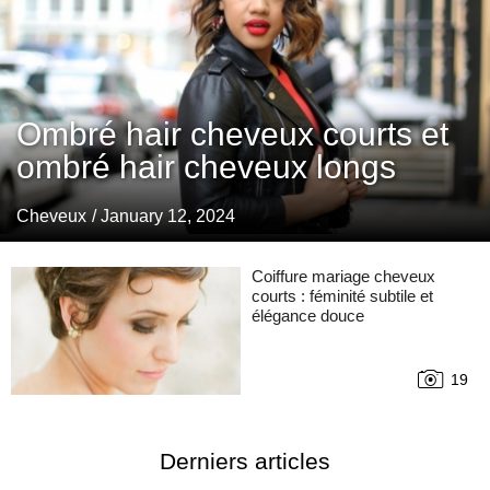
Ombré hair cheveux courts et
ombré hair cheveux longs
Cheveux
/ January 12, 2024
Coiffure mariage cheveux
courts : féminité subtile et
élégance douce
19
Derniers articles