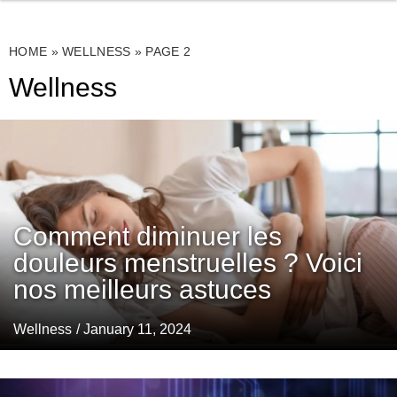
HOME
»
WELLNESS
»
PAGE 2
Wellness
Comment diminuer les
douleurs menstruelles ? Voici
nos meilleurs astuces
Wellness
/ January 11, 2024