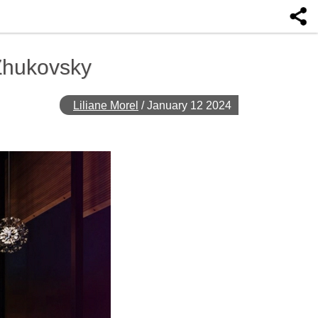
 Zhukovsky
Liliane Morel
/
January 12 2024