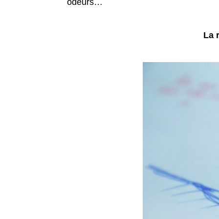
odeurs…
La 