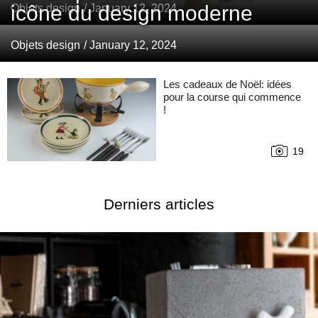
icône du design moderne
Objets design
/ January 12, 2024
Objets design
/ January 12, 2024
Les cadeaux de Noël: idées
pour la course qui commence
!
19
Derniers articles