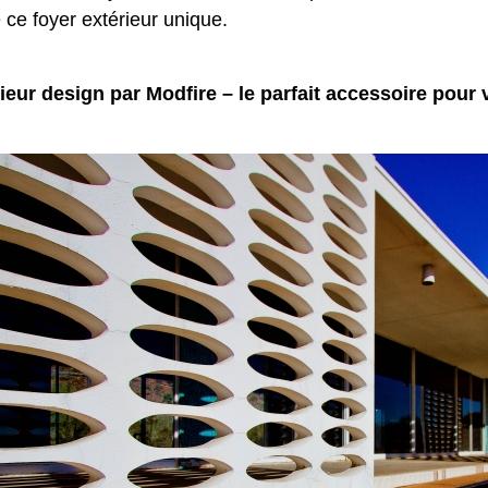
ce foyer extérieur unique.
ieur design par Modfire – le parfait accessoire pour 