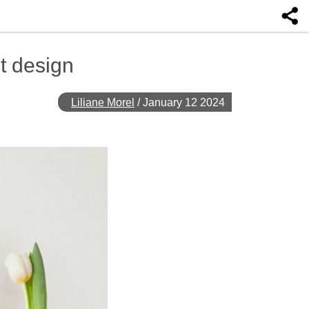
t design
Liliane Morel
/
January 12 2024