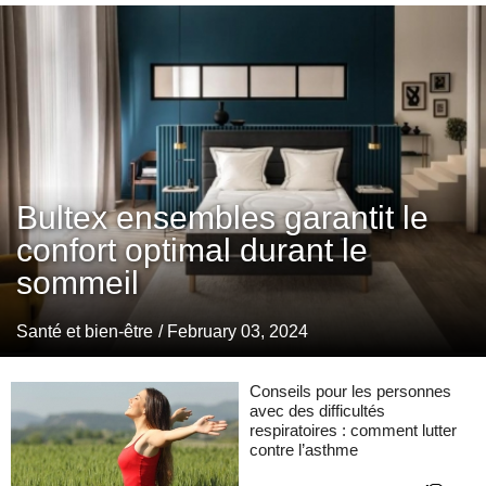
Bultex ensembles garantit le
confort optimal durant le
sommeil
Santé et bien-être
/ February 03, 2024
Conseils pour les personnes
avec des difficultés
respiratoires : comment lutter
contre l’asthme