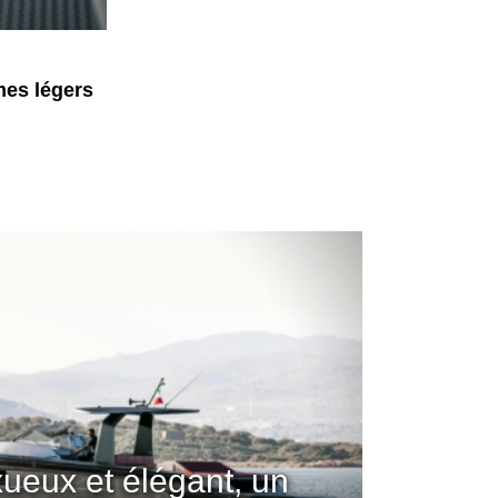
mes légers
xueux et élégant, un