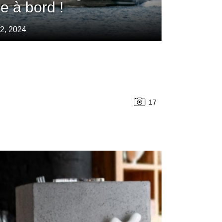
re à bord !
12, 2024
17