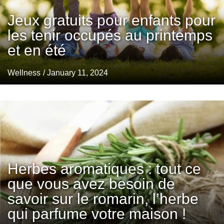
Jeux gratuits pour enfants pour
les tenir occupés au printemps
et en été
Wellness
/ January 11, 2024
Herbes aromatiques : tout ce
que vous avez besoin de
savoir sur le romarin, l’herbe
qui parfume votre maison !