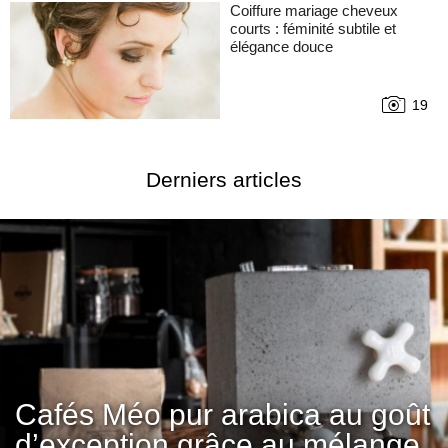
Coiffure mariage cheveux
courts : féminité subtile et
élégance douce
19
Derniers articles
Cafés Méo pur arabica au goût
d’exception grâce au mélange